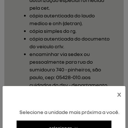
autorização especial fornecido
pela cet.
cópia autenticada do laudo
medico e cnh (detran).
cópia simples do rg.
cópia autenticada do documento
do veiculo crlv.
encaminhar via sedex ou
pessoalmente para rua do
sumidouro 740 - pinheiros, são
paulo, cep: 05428-010.aos
cuidados do dsv - departamento
de autorizações especiais.
x
declaração que irá possuir
apenas um veículo com a isenção
Selecione a unidade mais próxima a você.
de ipva.
dica: para conseguir o
selecionar