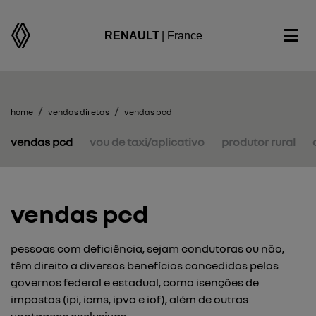
RENAULT
| France
home
vendas diretas
vendas pcd
vendas pcd
vou de taxi/aplicativo
produtor rural
vendas pcd
pessoas com deficiência, sejam condutoras ou não,
têm direito a diversos benefícios concedidos pelos
governos federal e estadual, como isenções de
impostos (ipi, icms, ipva e iof), além de outras