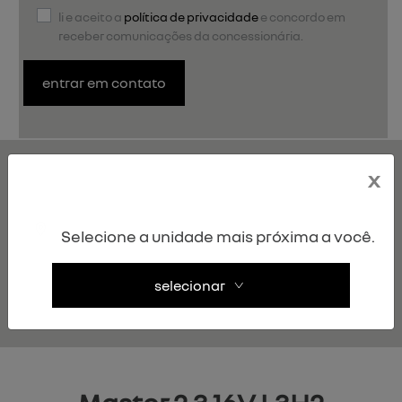
li e aceito a
política de privacidade
e concordo em
receber comunicações da concessionária.
entrar em contato
MASTER VITRÉ
x
versão disponível
Selecione a unidade mais próxima a você.
master 2.3 16v l3h2 extra
vitré
selecionar