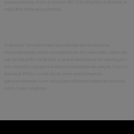
expectativas. Com o motor dCi 2.3L biturbo, a Master é
até 28% mais econômica.​
A Master também tem os valores de revisões e
manutenções mais competitivos do mercado, além de
ser produzida no Brasil, o que é sempre uma vantagem
em relação a preços e disponibilidade de peças. Com o
Renault PRO+, você ainda tem atendimento
personalizado com soluções diferenciadas de acordo
com o seu negócio.