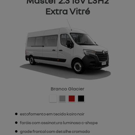
Master 2.3 16V L3H2
Extra Vitré
Branco Glacier
estofamento em tecido kairo noir
faróis com assinatura luminosa c-shape
grade frontal com detalhe cromado