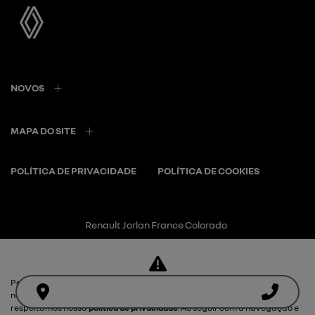
NOVOS
MAPA DO SITE
POLÍTICA DE PRIVACIDADE
POLÍTICA DE COOKIES
Renault Jorlan France Colorado
CNPJ: 28.975.442/0002-53
Para otimizar sua experiência durante a navegação, fazemos uso de
nossa política de cookies e para proteger seus dados pessoais
respeitamos nossa
política de privacidade
. Ao seguir com a navegação e