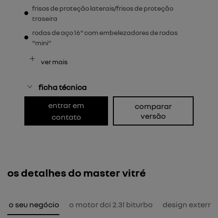
frisos de proteção laterais/frisos de proteção
traseira
rodas de aço 16" com embelezadores de rodas
"mini"
ver mais
ficha técnica
entrar em
comparar
versão
contato
os detalhes do master vitré
ra o seu negócio
o motor dci 2.3l biturbo
design externo