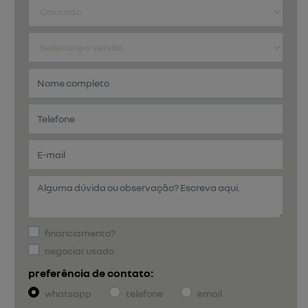
financiamento?
negociar usado
preferência de contato:
whatsapp
telefone
email