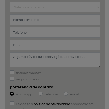
financiamento?
negociar usado
preferência de contato:
whatsapp
telefone
email
li e aceito a
política de privacidade
e concordo em
receber comunicações da concessionária.