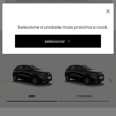
x
entrar em contato
Selecione a unidade mais próxima a você.
KWID
selecionar
versões
Anterior
P
zen
intense