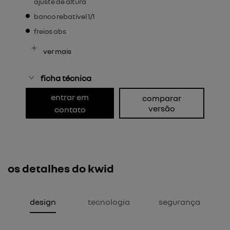
ajuste de altura
banco rebatível 1/1
freios abs
ver mais
ficha técnica
entrar em
comparar
versão
contato
os detalhes do kwid
design
tecnologia
segurança