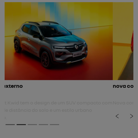
nova cor
Nova cor de carroceria cinza cassiopée.
previous
next
Próximo
Rodas