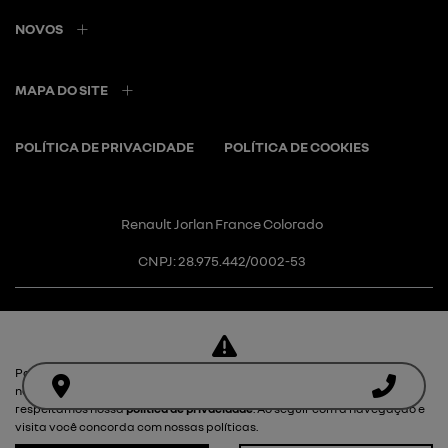
NOVOS
MAPA DO SITE
POLÍTICA DE PRIVACIDADE
POLÍTICA DE COOKIES
Renault Jorlan France Colorado
CNPJ: 28.975.442/0002-53
Para otimizar sua experiência durante a navegação, fazemos uso de
Desacelere. Seu bem maior é a
nossa política de cookies e para proteger seus dados pessoais
respeitamos nossa
política de privacidade
. Ao seguir com a navegação e
vida.
visita você concorda com nossas políticas.