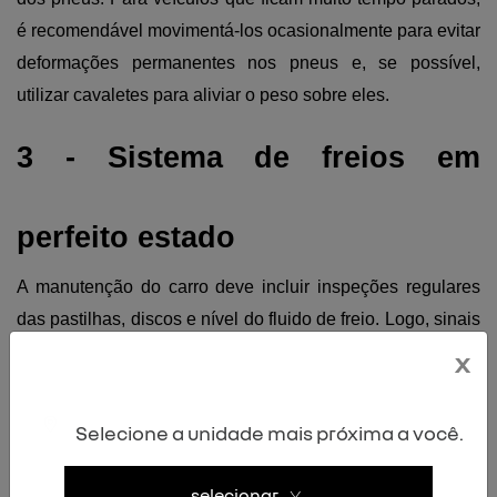
é recomendável movimentá-los ocasionalmente para evitar 
deformações permanentes nos pneus e, se possível, 
utilizar cavaletes para aliviar o peso sobre eles.
3 - Sistema de freios em 
perfeito estado
A manutenção do carro deve incluir inspeções regulares 
das pastilhas, discos e nível do fluido de freio. Logo, sinais 
como 
ruídos ao frear, pedal baixo ou vibrações indicam 
x
problemas 
que precisam ser verificados imediatamente. 
Nos veículos Renault, recomenda-se a verificação do 
Selecione a unidade mais próxima a você.
sistema de freios a cada 10.000 km e a troca do fluido a 
cada 2 anos, pois este absorve umidade ao longo do 
selecionar