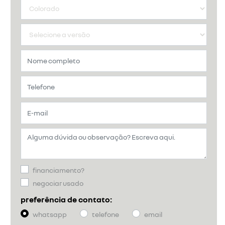
financiamento?
negociar usado
preferência de contato:
whatsapp
telefone
email